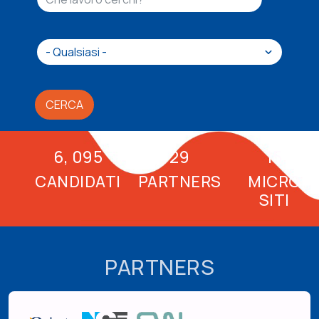
CERCA
6, 095
29
15
CANDIDATI
PARTNERS
MICRO
SITI
PARTNERS