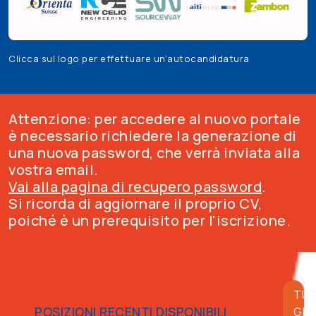
Clicca sul logo per effettuare un’autocandidatura
Attenzione: per accedere al nuovo portale
è necessario richiedere la generazione di
una nuova password, che verrà inviata alla
vostra email.
Vai alla pagina di recupero password
.
Si ricorda di aggiornare il proprio CV,
poiché è un prerequisito per l'iscrizione.
TUT
POSIZIONI RECENTI DISPONIBILI
GLI