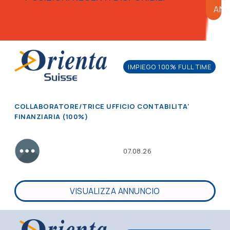
ANN
IMPIEGO 100% FULL TIME
COLLABORATORE/TRICE UFFICIO CONTABILITA'
FINANZIARIA (100%)
07.08.26
VISUALIZZA ANNUNCIO