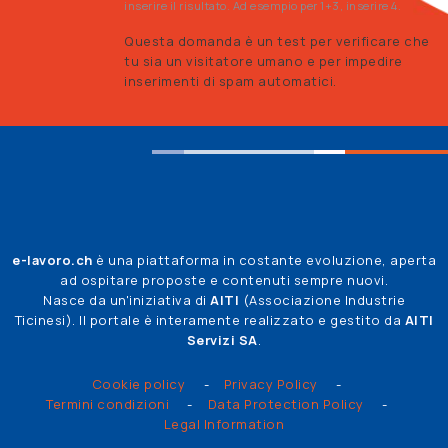
inserire il risultato. Ad esempio per 1+3, inserire 4.
Questa domanda è un test per verificare che
tu sia un visitatore umano e per impedire
inserimenti di spam automatici.
e-lavoro.ch
è una piattaforma in costante evoluzione, aperta
ad ospitare proposte e contenuti sempre nuovi.
Nasce da un'iniziativa di
AITI
(Associazione Industrie
Ticinesi). Il portale è interamente realizzato e gestito da
AITI
Servizi SA
.
Legal Info
Cookie policy
Privacy Policy
Termini condizioni
Data Protection Policy
Legal Information