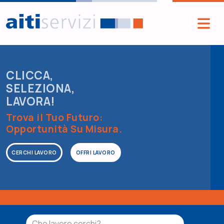
Salta al contenuto principale
CLICCA,
SELEZIONA,
LAVORA!
Trova il Tuo Futuro:
Opportunità Su Misura.
CERCHI LAVORO
OFFRI LAVORO