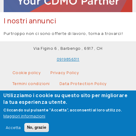
I nostri annunci
Purtroppo non ci sono offerte di lavoro, torna a trovarci!
Via Figino 6 , Barbengo , 6917 , CH
0919856311
Legal Info
Cookie policy
Privacy Policy
Termini condizioni
Data Protection Policy
Legal Information
Utilizziamo i cookie su questo sito per migliorare
la tua esperienza utente.
© 2026 -
AITI Servizi SA
tutti i diritti riservati
Cliccando sul pulsante "Accetta", acconsenti al loro utilizzo.
Maggiori informazioni
Accetta
No, grazie