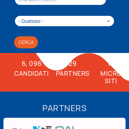
CERCA
6, 096
29
15
CANDIDATI
PARTNERS
MICRO
SITI
PARTNERS