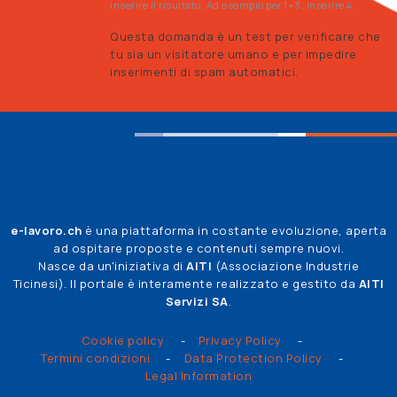
inserire il risultato. Ad esempio per 1+3, inserire 4.
Questa domanda è un test per verificare che
tu sia un visitatore umano e per impedire
inserimenti di spam automatici.
e-lavoro.ch
è una piattaforma in costante evoluzione, aperta
ad ospitare proposte e contenuti sempre nuovi.
Nasce da un'iniziativa di
AITI
(Associazione Industrie
Ticinesi). Il portale è interamente realizzato e gestito da
AITI
Servizi SA
.
Legal Info
Cookie policy
Privacy Policy
Termini condizioni
Data Protection Policy
Legal Information