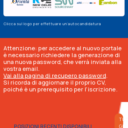
Clicca sul logo per effettuare un’autocandidatura
Attenzione: per accedere al nuovo portale
è necessario richiedere la generazione di
una nuova password, che verrà inviata alla
vostra email.
Vai alla pagina di recupero password
.
Si ricorda di aggiornare il proprio CV,
poiché è un prerequisito per l'iscrizione.
TUT
POSIZIONI RECENTI DISPONIBILI
GLI