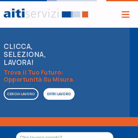
Salta al contenuto principale
CLICCA,
SELEZIONA,
LAVORA!
Trova il Tuo Futuro:
Opportunità Su Misura.
CERCHI LAVORO
OFFRI LAVORO