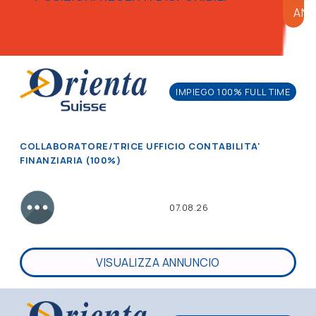
ANN
IMPIEGO 100% FULL TIME
COLLABORATORE/TRICE UFFICIO CONTABILITA'
FINANZIARIA (100%)
07.08.26
VISUALIZZA ANNUNCIO