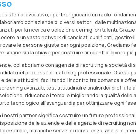
sso
cosistema lavorativo, i partner giocano un ruolo fondamen
llaboriamo con aziende di diversi settori, dalle multinaziona
nzati per la ricerca e selezione dei migliori talenti. Grazie
dere a un vasto network di candidati qualificati, gestire 
 trovare le persone giuste per ogni posizione. Crediamo f
umane sia la chiave per costruire ambienti di lavoro più p
ziende, collaboriamo con agenzie di recruiting e società d
ndidati nel processo di matching professionale. Questi par
delle attitudini, facilitando l'incontro tra domanda e offe
creening avanzati, test attitudinali e analisi dei profili, le 
elezione, riducendo i tempi e migliorando la qualità delle
rto tecnologico all’avanguardia per ottimizzare ogni fase d
i nostri partner significa costruire un futuro professional
sposizione delle aziende e delle agenzie di recruiting non
l personale, ma anche servizi di consulenza, analisi di me