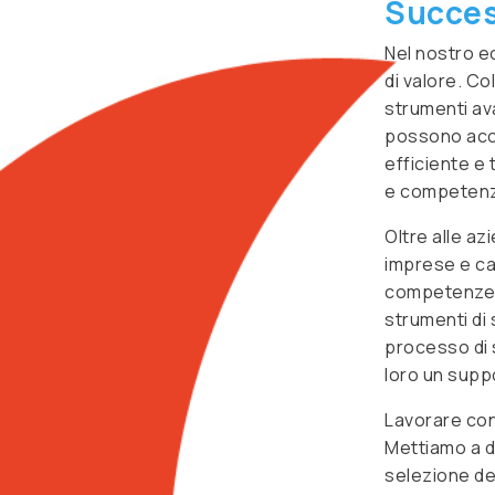
Succe
Nel nostro e
di valore. Co
strumenti ava
possono acce
efficiente e
e competenze 
Oltre alle a
imprese e ca
competenze e 
strumenti di s
processo di s
loro un suppo
Lavorare con 
Mettiamo a di
selezione de