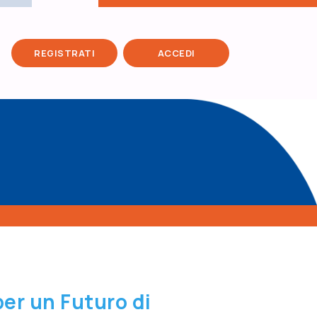
REGISTRATI
ACCEDI
USER ACCOUNT MENU
per un Futuro di