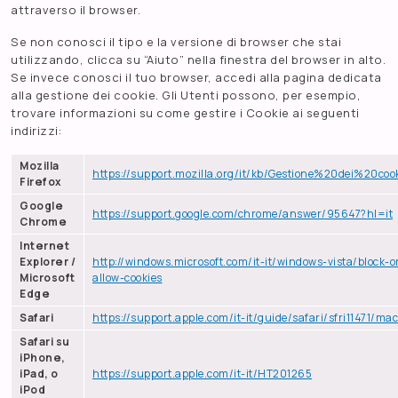
attraverso il browser.
Se non conosci il tipo e la versione di browser che stai
utilizzando, clicca su “Aiuto” nella finestra del browser in alto.
Se invece conosci il tuo browser, accedi alla pagina dedicata
alla gestione dei cookie. Gli Utenti possono, per esempio,
trovare informazioni su come gestire i Cookie ai seguenti
indirizzi:
Mozilla
https://support.mozilla.org/it/kb/Gestione%20dei%20coo
Firefox
Google
https://support.google.com/chrome/answer/95647?hl=it
Chrome
Internet
Explorer /
http://windows.microsoft.com/it-it/windows-vista/block-o
Microsoft
allow-cookies
Edge
Safari
https://support.apple.com/it-it/guide/safari/sfri11471/mac
Safari su
iPhone,
iPad, o
https://support.apple.com/it-it/HT201265
iPod